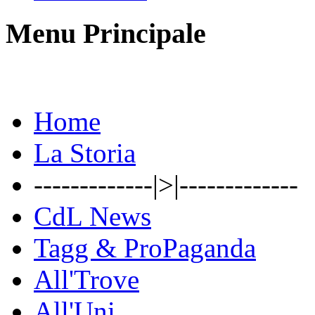
Menu Principale
Home
La Storia
-------------|>|-------------
CdL News
Tagg & ProPaganda
All'Trove
All'Uni