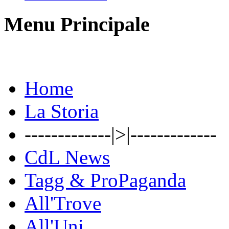
Menu Principale
Home
La Storia
-------------|>|-------------
CdL News
Tagg & ProPaganda
All'Trove
All'Uni