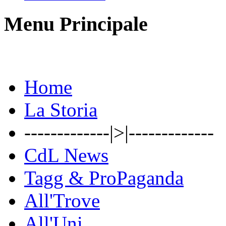
Menu Principale
Home
La Storia
-------------|>|-------------
CdL News
Tagg & ProPaganda
All'Trove
All'Uni